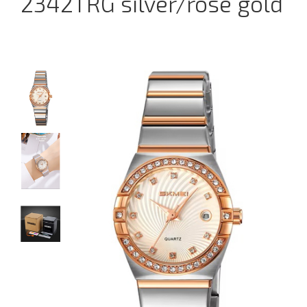
2342TRG silver/rose gold