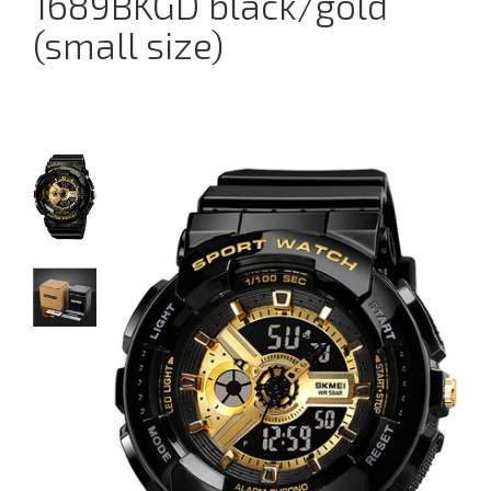
1689BKGD black/gold
(small size)