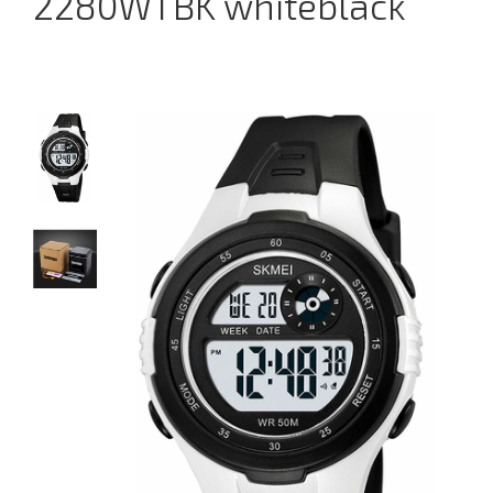
2280WTBK whiteblack