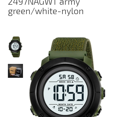
2497NAGWT army
green/white-nylon