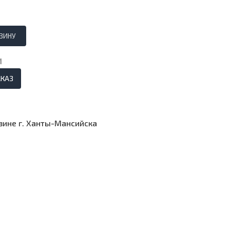
И
АКАЗ
азине г. Ханты-Мансийска