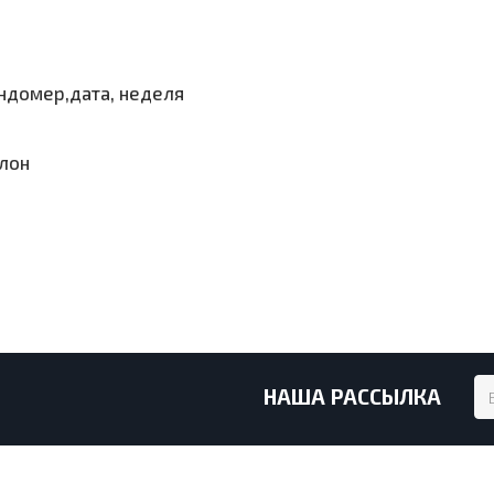
ндомер,дата, неделя
алон
НАША РАССЫЛКА