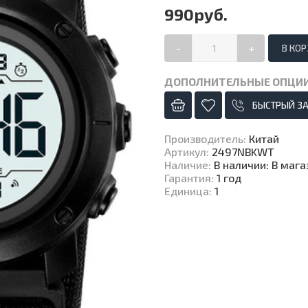
990руб.
-
+
ДОПОЛНИТЕЛЬНЫЕ ОПЦИ
БЫСТРЫЙ З
Производитель
:
Китай
Артикул
:
2497NBKWT
Наличие
:
В наличии: В маг
Гарантия
:
1 год
Единица
:
1